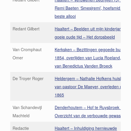
Remi Baeten ‘Smesjremi’, hoefsmid van 
beste allooi
Redant Gilbert
Haaltert – Beelden uit mijn kinderjaren (1
goeie oude tijd – Het dorpsbeeld
Van Cromphaut
Kerksken – Bezittingen gegoede burger i
Omer
1854, overlijden van Lucia Roeland, we
van Benedictus Vanden Broeck
De Troyer Roger
Heldergem – Nathalie Hofkens huishouds
van pastoor De Maeyer, overleden op 19
1865
Van Schandevijl
Denderhoutem – Hof te Ruysbroek (3)
Machteld
Overzicht van de verbouwde gewassen
Redactie
Haaltert – Inhuldiging hernieuwde