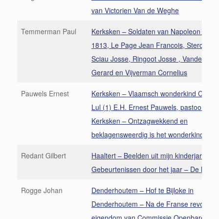
van Victorien Van de Weghe
Temmerman Paul
Kerksken – Soldaten van Napoleon 1807
1813, Le Page Jean Francois, Sterck Beno
Sciau Josse, Ringoot Josse , Vanden He
Gerard en Vijverman Cornelius
Pauwels Ernest
Kerksken – Vlaamsch wonderkind Consta
Lul (1) E.H. Ernest Pauwels, pastoor van
Kerksken – Ontzagwekkend en
beklagensweerdig is het wonderkind
Redant Gilbert
Haaltert – Beelden uit mijn kinderjaren (7
Gebeurtenissen door het jaar – De leurd
Rogge Johan
Denderhoutem – Hof te Bijloke in
Denderhoutem – Na de Franse revolutie
eigendom van Commissie Openbare