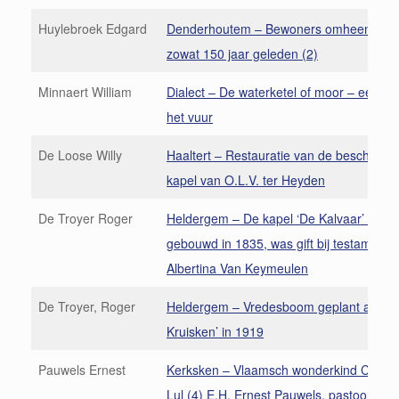
Huylebroek Edgard
Denderhoutem – Bewoners omheen onze
zowat 150 jaar geleden (2)
Minnaert William
Dialect – De waterketel of moor – een ne
het vuur
De Loose Willy
Haaltert – Restauratie van de bescherm
kapel van O.L.V. ter Heyden
De Troyer Roger
Heldergem – De kapel ‘De Kalvaar’ werd
gebouwd in 1835, was gift bij testament 
Albertina Van Keymeulen
De Troyer, Roger
Heldergem – Vredesboom geplant aan ‘H
Kruisken’ in 1919
Pauwels Ernest
Kerksken – Vlaamsch wonderkind Consta
Lul (4) E.H. Ernest Pauwels, pastoor van