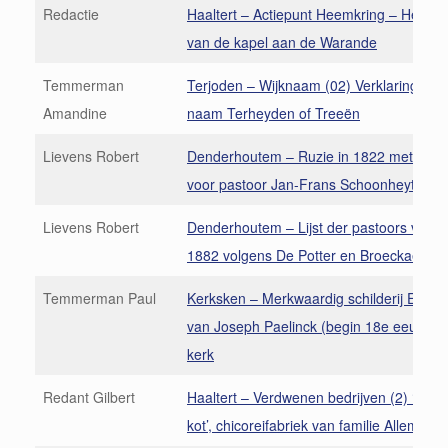
Redactie
Haaltert – Actiepunt Heemkring – Herop
van de kapel aan de Warande
Temmerman
Terjoden – Wijknaam (02) Verklaring van
Amandine
naam Terheyden of Treeën
Lievens Robert
Denderhoutem – Ruzie in 1822 met Ide
voor pastoor Jan-Frans Schoonheyt (1)
Lievens Robert
Denderhoutem – Lijst der pastoors van 
1882 volgens De Potter en Broeckaert
Temmerman Paul
Kerksken – Merkwaardig schilderij Ecce
van Joseph Paelinck (begin 18e eeuw) in
kerk
Redant Gilbert
Haaltert – Verdwenen bedrijven (2) ‘Het 
kot’, chicoreifabriek van familie Allemant