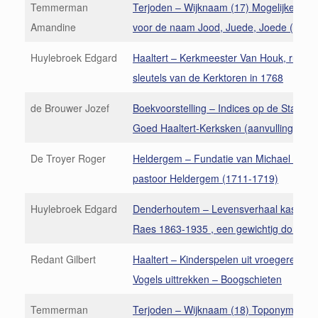
Temmerman
Terjoden – Wijknaam (17) Mogelijke vers
Amandine
voor de naam Jood, Juede, Joede (4)
Huylebroek Edgard
Haaltert – Kerkmeester Van Houk, ruzie
sleutels van de Kerktoren in 1768
de Brouwer Jozef
Boekvoorstelling – Indices op de Staten 
Goed Haaltert-Kerksken (aanvulling)
De Troyer Roger
Heldergem – Fundatie van Michael De N
pastoor Heldergem (1711-1719)
Huylebroek Edgard
Denderhoutem – Levensverhaal kasseier 
Raes 1863-1935 , een gewichtig dorpsg
Redant Gilbert
Haaltert – Kinderspelen uit vroegere dag
Vogels uittrekken – Boogschieten
Temmerman
Terjoden – Wijknaam (18) Toponymische