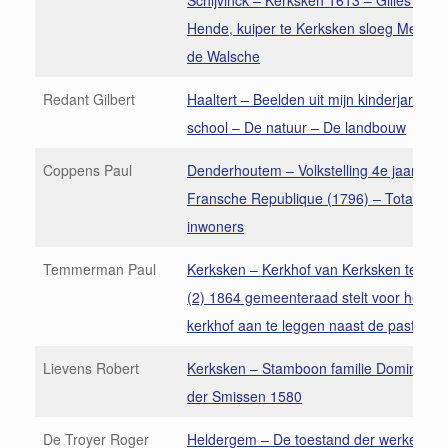
Schijvinck – Kerksken 1613 – Gilles van 
Hende, kuiper te Kerksken sloeg Meier 
de Walsche
Redant Gilbert
Haaltert – Beelden uit mijn kinderjaren (
school – De natuur – De landbouw
Coppens Paul
Denderhoutem – Volkstelling 4e jaar der
Fransche Republique (1796) – Totaal 1.
inwoners
Temmerman Paul
Kerksken – Kerkhof van Kerksken te Haal
(2) 1864 gemeenteraad stelt voor het ni
kerkhof aan te leggen naast de pastoriet
Lievens Robert
Kerksken – Stamboon familie Dominicus
der Smissen 1580
De Troyer Roger
Heldergem – De toestand der werkende 