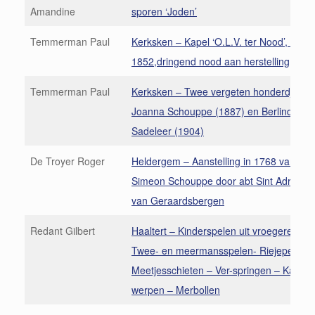
Amandine
sporen ‘Joden’
Temmerman Paul
Kerksken – Kapel ‘O.L.V. ter Nood’, opger
1852,dringend nood aan herstelling
Temmerman Paul
Kerksken – Twee vergeten honderdjarige
Joanna Schouppe (1887) en Berlindis De
Sadeleer (1904)
De Troyer Roger
Heldergem – Aanstelling in 1768 van kos
Simeon Schouppe door abt Sint Adrianus
van Geraardsbergen
Redant Gilbert
Haaltert – Kinderspelen uit vroegere dag
Twee- en meermansspelen- Riejepen –
Meetjesschieten – Ver-springen – Kalleke
werpen – Merbollen