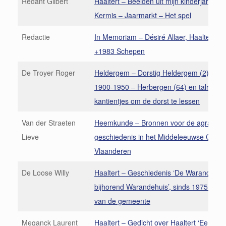
Redant Gilbert
Haaltert – Beelden uit mijn kinderjaren (6
Kermis – Jaarmarkt – Het spel
Redactie
In Memoriam – Désiré Allaer, Haaltert °1
+1983 Schepen
De Troyer Roger
Heldergem – Dorstig Heldergem (2) Peri
1900-1950 – Herbergen (64) en talrijke
kantientjes om de dorst te lessen
Van der Straeten
Heemkunde – Bronnen voor de agrarisc
Lieve
geschiedenis in het Middeleeuwse Graaf
Vlaanderen
De Loose Willy
Haaltert – Geschiedenis ‘De Warande en
bijhorend Warandehuis’, sinds 1975 eig
van de gemeente
Meganck Laurent
Haaltert – Gedicht over Haaltert ‘Eersteli