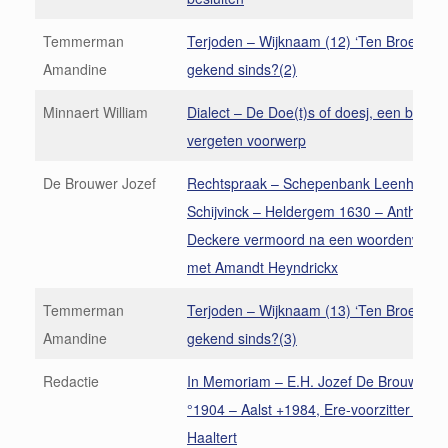
Temmerman
Terjoden – Wijknaam (12) ‘Ten Broecke’
Amandine
gekend sinds?(2)
Minnaert William
Dialect – De Doe(t)s of doesj, een bijna
vergeten voorwerp
De Brouwer Jozef
Rechtspraak – Schepenbank Leenhof de
Schijvinck – Heldergem 1630 – Anthoniu
Deckere vermoord na een woordenwissel
met Amandt Heyndrickx
Temmerman
Terjoden – Wijknaam (13) ‘Ten Broecke’
Amandine
gekend sinds?(3)
Redactie
In Memoriam – E.H. Jozef De Brouwer, Ha
°1904 – Aalst +1984, Ere-voorzitter Hee
Haaltert