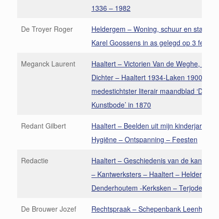
1336 – 1982
De Troyer Roger
Heldergem – Woning, schuur en stalling 
Karel Goossens in as gelegd op 3 februa
Meganck Laurent
Haaltert – Victorien Van de Weghe, Vlaa
Dichter – Haaltert 1934-Laken 1900 –
medestichtster literair maandblad ‘De V
Kunstbode’ in 1870
Redant Gilbert
Haaltert – Beelden uit mijn kinderjaren (5
Hygiëne – Ontspanning – Feesten
Redactie
Haaltert – Geschiedenis van de kant – V
– Kantwerksters – Haaltert – Heldergem 
Denderhoutem -Kerksken – Terjoden
De Brouwer Jozef
Rechtspraak – Schepenbank Leenhof de