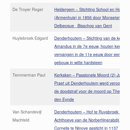
De Troyer Roger
Heldergem – Stichting School en Hospic
(Armenhuis) in 1856 door Monseigneur
Delbecque , Bisschop van Gent
Huylebroek Edgard
Denderhoutem – Stichting van de kerk H.
Amandus in de 7e eeuw, houten kerkje
vervangen in de 11e eeuw door een goti
gebouw in witte hardsteen
Temmerman Paul
Kerksken – Passionele Moord (2) Judoc
Praet uit Denderhoutem werd veroordeeld
de doodstraf voor de moord op Therèse
den Eynde
Van Schandevijl
Denderhoutem – Hof te Ruysbroek (1)
Machteld
Achthoeve van de Norbertijnerabdij Sint-
Cornelis te Ninove gesticht in 1137