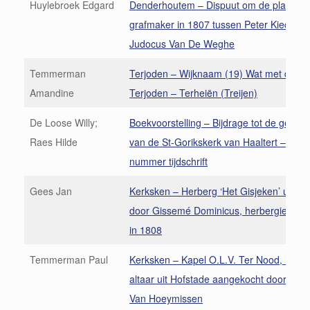
Huylebroek Edgard
Denderhoutem – Dispuut om de plaats v
grafmaker in 1807 tussen Peter Kieckens
Judocus Van De Weghe
Temmerman
Terjoden – Wijknaam (19) Wat met de dual
Amandine
Terjoden – Terheiën (Treijen)
De Loose Willy;
Boekvoorstelling – Bijdrage tot de geschi
Raes Hilde
van de St-Gorikskerk van Haaltert – Spec
nummer tijdschrift
Gees Jan
Kerksken – Herberg ‘Het Gisjeken’ uitge
door Gissemé Dominicus, herbergier ge
in 1808
Temmerman Paul
Kerksken – Kapel O.L.V. Ter Nood, histor
altaar uit Hofstade aangekocht door past
Van Hoeymissen