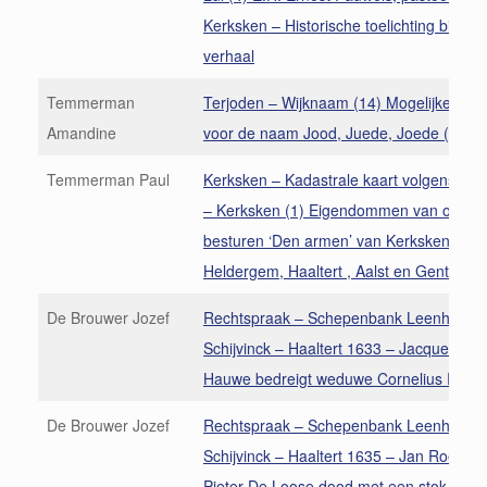
Kerksken – Historische toelichting bij het
verhaal
Temmerman
Terjoden – Wijknaam (14) Mogelijke vers
Amandine
voor de naam Jood, Juede, Joede (1)
Temmerman Paul
Kerksken – Kadastrale kaart volgens P.C
– Kerksken (1) Eigendommen van openb
besturen ‘Den armen’ van Kerksken,
Heldergem, Haaltert , Aalst en Gent
De Brouwer Jozef
Rechtspraak – Schepenbank Leenhof de
Schijvinck – Haaltert 1633 – Jacques van
Hauwe bedreigt weduwe Cornelius Roela
De Brouwer Jozef
Rechtspraak – Schepenbank Leenhof de
Schijvinck – Haaltert 1635 – Jan Roelants
Pieter De Loose dood met een stok