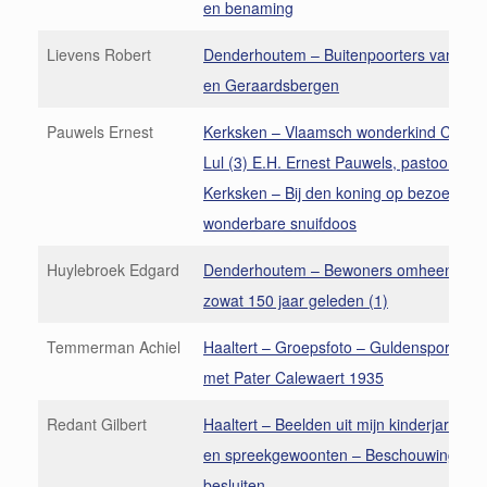
en benaming
Lievens Robert
Denderhoutem – Buitenpoorters van Aals
en Geraardsbergen
Pauwels Ernest
Kerksken – Vlaamsch wonderkind Consta
Lul (3) E.H. Ernest Pauwels, pastoor van
Kerksken – Bij den koning op bezoek met 
wonderbare snuifdoos
Huylebroek Edgard
Denderhoutem – Bewoners omheen onze
zowat 150 jaar geleden (1)
Temmerman Achiel
Haaltert – Groepsfoto – Guldensporenkom
met Pater Calewaert 1935
Redant Gilbert
Haaltert – Beelden uit mijn kinderjaren (9
en spreekgewoonten – Beschouwingen –
besluiten