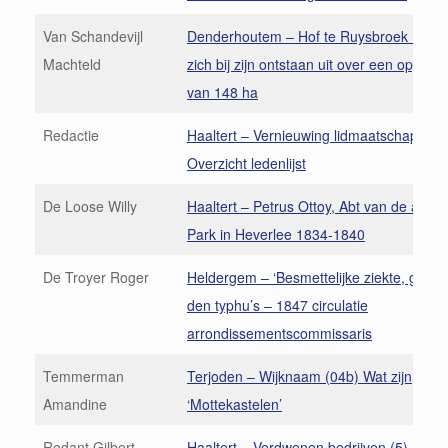
Van Schandevijl
Denderhoutem – Hof te Ruysbroek (2) St
Machteld
zich bij zijn ontstaan uit over een oppervl
van 148 ha
Redactie
Haaltert – Vernieuwing lidmaatschap 198
Overzicht ledenlijst
De Loose Willy
Haaltert – Petrus Ottoy, Abt van de abdij 
Park in Heverlee 1834-1840
De Troyer Roger
Heldergem – ‘Besmettelijke ziekte, gen
den typhu’s – 1847 circulatie
arrondissementscommissaris
Temmerman
Terjoden – Wijknaam (04b) Wat zijn
Amandine
‘Mottekastelen’
Redant Gilbert
Haaltert – Verdwenen bedrijven (5) Smed