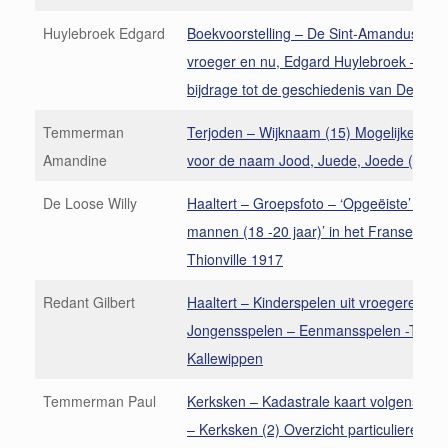
Huylebroek Edgard
Boekvoorstelling – De Sint-Amandusparo
vroeger en nu, Edgard Huylebroek – Een
bijdrage tot de geschiedenis van Dende
Temmerman
Terjoden – Wijknaam (15) Mogelijke vers
Amandine
voor de naam Jood, Juede, Joede (2)
De Loose Willy
Haaltert – Groepsfoto – ‘Opgeëiste’ jong
mannen (18 -20 jaar)’ in het Franse Omvi
Thionville 1917
Redant Gilbert
Haaltert – Kinderspelen uit vroegere dag
Jongensspelen – Eenmansspelen -Toppe
Kallewippen
Temmerman Paul
Kerksken – Kadastrale kaart volgens P.C
– Kerksken (2) Overzicht particulieren-