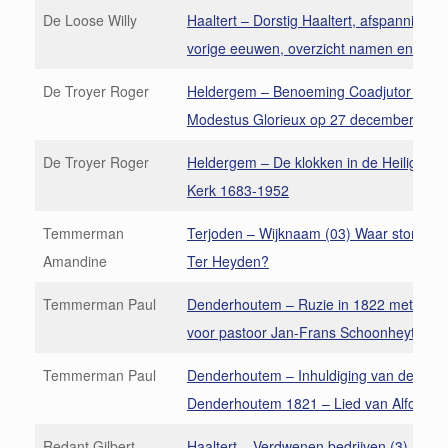
De Loose Willy
Haaltert – Dorstig Haaltert, afspanningen 
vorige eeuwen, overzicht namen en plaa
De Troyer Roger
Heldergem – Benoeming Coadjutor Step
Modestus Glorieux op 27 december 185
De Troyer Roger
Heldergem – De klokken in de Heilige A
Kerk 1683-1952
Temmerman
Terjoden – Wijknaam (03) Waar stond he
Amandine
Ter Heyden?
Temmerman Paul
Denderhoutem – Ruzie in 1822 met Ide
voor pastoor Jan-Frans Schoonheyt (2)
Temmerman Paul
Denderhoutem – Inhuldiging van de past
Denderhoutem 1821 – Lied van Alfons D
Redant Gilbert
Haaltert – Verdwenen bedrijven (3)