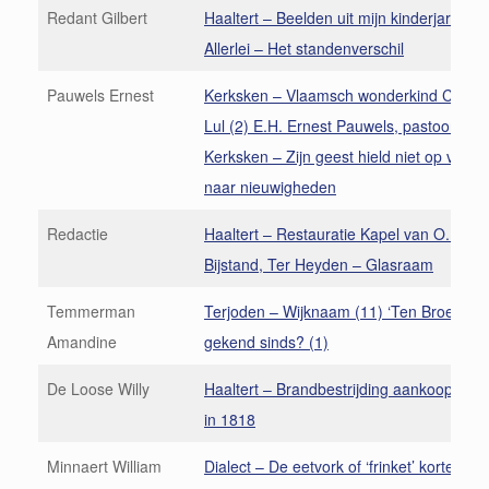
Redant Gilbert
Haaltert – Beelden uit mijn kinderjaren (8
Allerlei – Het standenverschil
Pauwels Ernest
Kerksken – Vlaamsch wonderkind Consta
Lul (2) E.H. Ernest Pauwels, pastoor van
Kerksken – Zijn geest hield niet op van 
naar nieuwigheden
Redactie
Haaltert – Restauratie Kapel van O.L.V. 
Bijstand, Ter Heyden – Glasraam
Temmerman
Terjoden – Wijknaam (11) ‘Ten Broecke’
Amandine
gekend sinds? (1)
De Loose Willy
Haaltert – Brandbestrijding aankoop bran
in 1818
Minnaert William
Dialect – De eetvork of ‘frinket’ korte hist