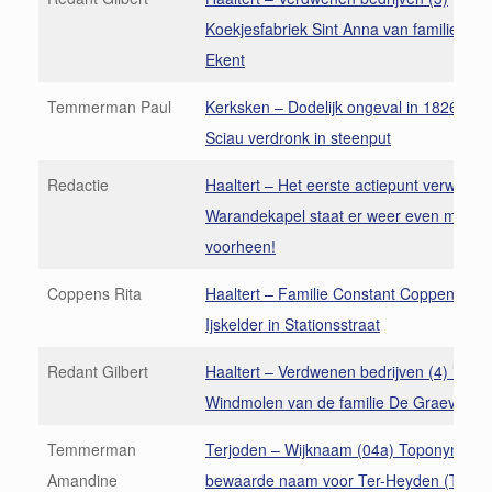
Koekjesfabriek Sint Anna van familie Fe
Ekent
Temmerman Paul
Kerksken – Dodelijk ongeval in 1826, Jo
Sciau verdronk in steenput
Redactie
Haaltert – Het eerste actiepunt verwezenli
Warandekapel staat er weer even mooi a
voorheen!
Coppens Rita
Haaltert – Familie Constant Coppens-De 
Ijskelder in Stationsstraat
Redant Gilbert
Haaltert – Verdwenen bedrijven (4) ’s Gr
Windmolen van de familie De Graeve
Temmerman
Terjoden – Wijknaam (04a) Toponymisch
Amandine
bewaarde naam voor Ter-Heyden (Tryën