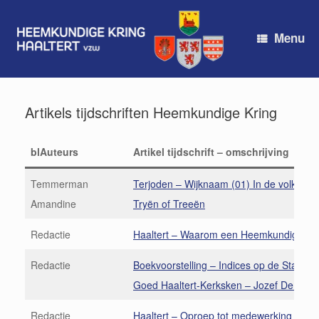
Spring
naar
de
Menu
inhoud
Artikels tijdschriften Heemkundige Kring
blAuteurs
Artikel tijdschrift – omschrijving
Temmerman
Terjoden – Wijknaam (01) In de volksmo
Amandine
Tryën of Treeën
Redactie
Haaltert – Waarom een Heemkundige Kr
Redactie
Boekvoorstelling – Indices op de Staten 
Goed
Haaltert-Kerksken – Jozef De Bro
Redactie
Haaltert – Oproep tot medewerking door 