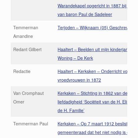
Warandekapel opgericht in 1887 bij de g
van baron Paul de Sadeleer
Temmerman
Terjoden – Wijknaam (05) Geschreven b
Amandine
Redant Gilbert
Haaltert – Beelden uit mijn kinderjaren (
Woning – De Kerk
Redactie
Haaltert – Kerksken – Onderricht voor
vroedvrouwen in 1872
Van Cromphaut
Kerksken – Stichting in 1862 van de
Omer
liefdadigheid ‘Sociëteit van de H. Elisabe
de H. Familie’
Temmerman Paul
Kerksken – Op 7 maart 1912 besliste de
gemeenteraad dat het niet nodig is de w