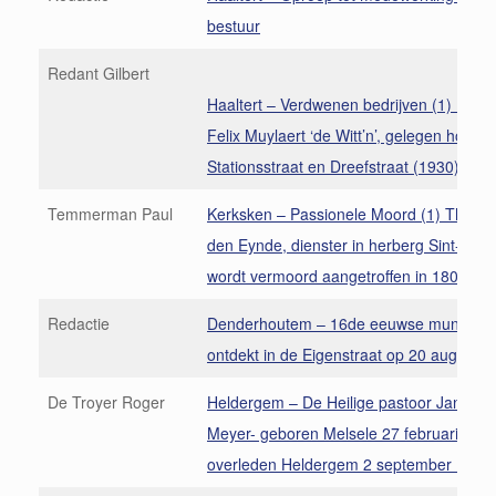
bestuur
Redant Gilbert
Haaltert – Verdwenen bedrijven (1) Houtz
Felix Muylaert ‘de Witt’n’, gelegen hoek
Stationsstraat en Dreefstraat (1930).
Temmerman Paul
Kerksken – Passionele Moord (1) Thérè
den Eynde, dienster in herberg Sint- Maa
wordt vermoord aangetroffen in 1809
Redactie
Denderhoutem – 16de eeuwse muntscha
ontdekt in de Eigenstraat op 20 augustu
De Troyer Roger
Heldergem – De Heilige pastoor Jan Bapt
Meyer- geboren Melsele 27 februari 179
overleden Heldergem 2 september 1874