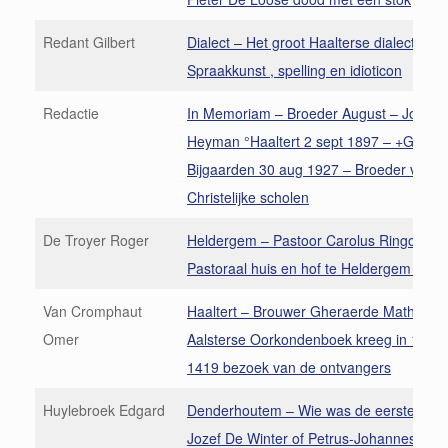
Redant Gilbert
Dialect – Het groot Haalterse dialect (1)
Spraakkunst , spelling en idioticon
Redactie
In Memoriam – Broeder August – Jozef
Heyman °Haaltert 2 sept 1897 – +Groot-
Bijgaarden 30 aug 1927 – Broeder van d
Christelijke scholen
De Troyer Roger
Heldergem – Pastoor Carolus Ringoot, 
Pastoraal huis en hof te Heldergem 166
Van Cromphaut
Haaltert – Brouwer Gheraerde Mathijs in 
Omer
Aalsterse Oorkondenboek kreeg in 1418
1419 bezoek van de ontvangers
Huylebroek Edgard
Denderhoutem – Wie was de eerste nota
Jozef De Winter of Petrus-Johannes Buijl