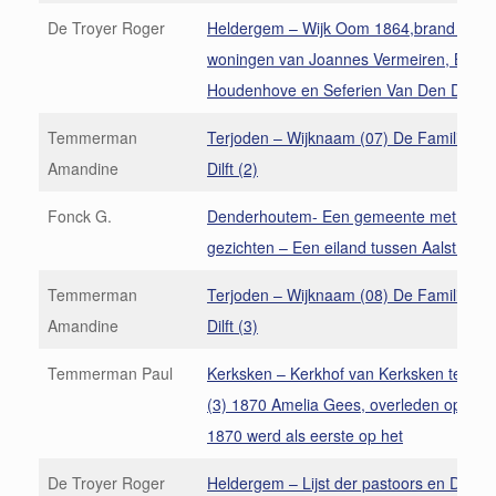
De Troyer Roger
Heldergem – Wijk Oom 1864,brand verni
woningen van Joannes Vermeiren, Berna
Houdenhove en Seferien Van Den Dries
Temmerman
Terjoden – Wijknaam (07) De Familie va
Amandine
Dilft (2)
Fonck G.
Denderhoutem- Een gemeente met twee
gezichten – Een eiland tussen Aalst en N
Temmerman
Terjoden – Wijknaam (08) De Familie va
Amandine
Dilft (3)
Temmerman Paul
Kerksken – Kerkhof van Kerksken te Haal
(3) 1870 Amelia Gees, overleden op 18 f
1870 werd als eerste op het
De Troyer Roger
Heldergem – Lijst der pastoors en Deserv