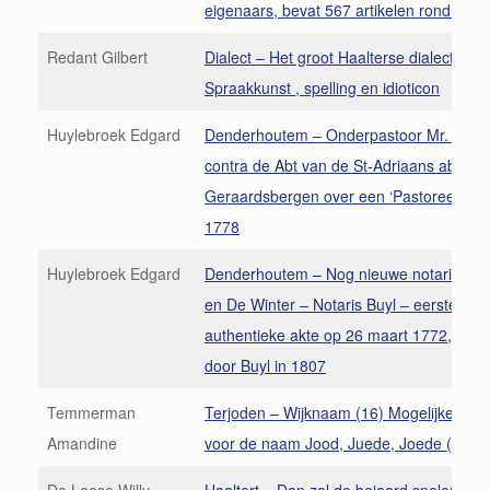
eigenaars, bevat 567 artikelen rond 1850
Redant Gilbert
Dialect – Het groot Haalterse dialect (2)
Spraakkunst , spelling en idioticon
Huylebroek Edgard
Denderhoutem – Onderpastoor Mr. De P
contra de Abt van de St-Adriaans abdij v
Geraardsbergen over een ‘Pastoreel huys
1778
Huylebroek Edgard
Denderhoutem – Nog nieuwe notarissen 
en De Winter – Notaris Buyl – eerste
authentieke akte op 26 maart 1772, opg
door Buyl in 1807
Temmerman
Terjoden – Wijknaam (16) Mogelijke vers
Amandine
voor de naam Jood, Juede, Joede (3)