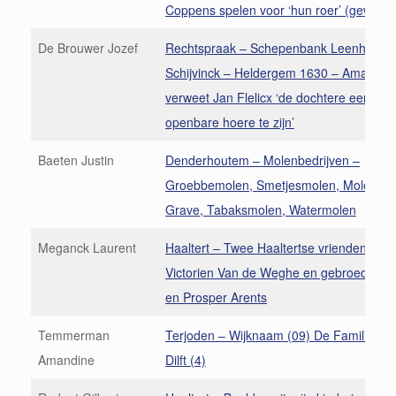
Coppens spelen voor ‘hun roer’ (geweer)
De Brouwer Jozef
Rechtspraak – Schepenbank Leenhof de
Schijvinck – Heldergem 1630 – Amandt 
verweet Jan Flelicx ‘de dochtere een pub
openbare hoere te zijn’
Baeten Justin
Denderhoutem – Molenbedrijven –
Groebbemolen, Smetjesmolen, Molen D
Grave, Tabaksmolen, Watermolen
Meganck Laurent
Haaltert – Twee Haaltertse vrienden, dich
Victorien Van de Weghe en gebroeders P
en Prosper Arents
Temmerman
Terjoden – Wijknaam (09) De Familie va
Amandine
Dilft (4)