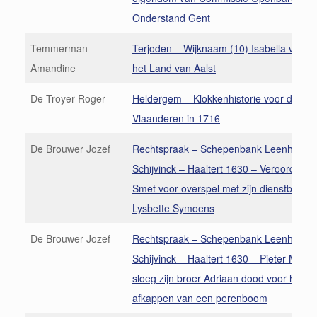
Onderstand Gent
Temmerman
Terjoden – Wijknaam (10) Isabella van V
Amandine
het Land van Aalst
De Troyer Roger
Heldergem – Klokkenhistorie voor de Ra
Vlaanderen in 1716
De Brouwer Jozef
Rechtspraak – Schepenbank Leenhof de
Schijvinck – Haaltert 1630 – Veroordelin
Smet voor overspel met zijn dienstbode
Lysbette Symoens
De Brouwer Jozef
Rechtspraak – Schepenbank Leenhof de
Schijvinck – Haaltert 1630 – Pieter Mega
sloeg zijn broer Adriaan dood voor het
afkappen van een perenboom