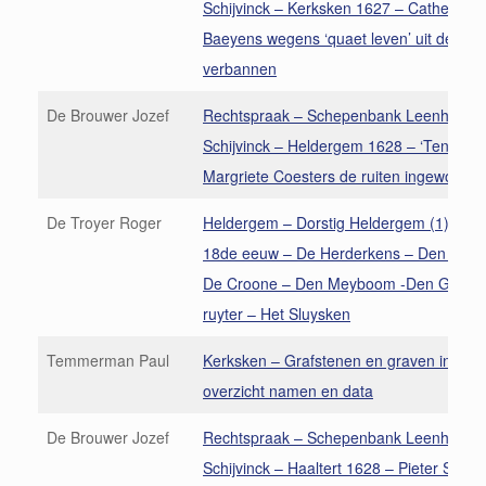
Schijvinck – Kerksken 1627 – Cathelijne
Baeyens wegens ‘quaet leven’ uit de par
verbannen
De Brouwer Jozef
Rechtspraak – Schepenbank Leenhof de
Schijvinck – Heldergem 1628 – ‘Ten huiz
Margriete Coesters de ruiten ingeworpen
De Troyer Roger
Heldergem – Dorstig Heldergem (1) Her
18de eeuw – De Herderkens – Den Keys
De Croone – Den Meyboom -Den Groen
ruyter – Het Sluysken
Temmerman Paul
Kerksken – Grafstenen en graven in de k
overzicht namen en data
De Brouwer Jozef
Rechtspraak – Schepenbank Leenhof de
Schijvinck – Haaltert 1628 – Pieter Staes