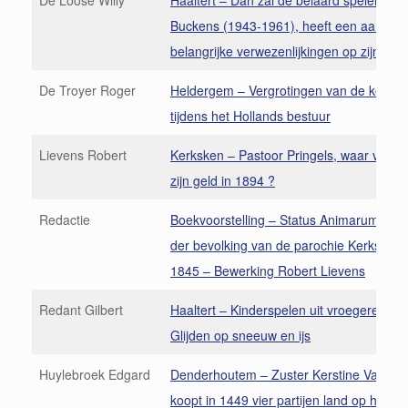
De Loose Willy
Haaltert – Dan zal de beiaard spelen – P
Buckens (1943-1961), heeft een aantal
belangrijke verwezenlijkingen op zijn akti
De Troyer Roger
Heldergem – Vergrotingen van de kerk i
tijdens het Hollands bestuur
Lievens Robert
Kerksken – Pastoor Pringels, waar verstop
zijn geld in 1894 ?
Redactie
Boekvoorstelling – Status Animarum of re
der bevolking van de parochie Kerksken u
1845 – Bewerking Robert Lievens
Redant Gilbert
Haaltert – Kinderspelen uit vroegere dag
Glijden op sneeuw en ijs
Huylebroek Edgard
Denderhoutem – Zuster Kerstine Van Ros
koopt in 1449 vier partijen land op het