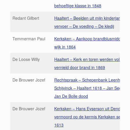
behoeftige klasse in 1848
Redant Gilbert
Haaltert – Beelden uit mijn kinderjaren (4
vervoer – De voeding – De kledij
Temmerman Paul
Kerksken – Aankoop brandblusmiddelen 
wijk in 1864
De Loose Willy
Haaltert – Kerk en toren werden volledig
vernield door brand in 1869
De Brouwer Jozef
Rechtspraak – Schepenbank Leenhof de
Schijvinck – Haaltert 1618 – Jan Seghers
Jan De Bolle dood
De Brouwer Jozef
Kerksken – Hans Eyserson uit Denderho
vermoord op de kermis Kerksken septem
1613