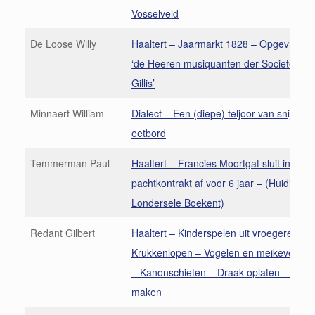
Vosselveld
De Loose Willy
Haaltert – Jaarmarkt 1828 – Opgevrolijkt
‘de Heeren musiquanten der Societeydt 
Gillis’
Minnaert William
Dialect – Een (diepe) teljoor van snijplank
eetbord
Temmerman Paul
Haaltert – Francies Moortgat sluit in 177
pachtkontrakt af voor 6 jaar – (Huidig Ho
Londersele Boekent)
Redant Gilbert
Haaltert – Kinderspelen uit vroegere dag
Krukkenlopen – Vogelen en meikevers v
– Kanonschieten – Draak oplaten – Fluitj
maken